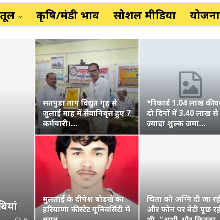
ैतूल
कृषि/मंडी भाव
सोशल मीडिया
योजनाय
सतपुडा ताप विद्युत गृह से
*रिकार्ड 1.04 लाख की व
जुलाई माह में सेवानिवृत्त हुए 7
दो दिनों में 3.40 लाख से
कर्मचारी।…
ज्यादा शुल्क जमा…
मुलताई के दीपेश बोड़खे का
चिता को अग्नि दी जा रह
बियां
हरियाणा की स्टेट यूनिवर्सिटी में
और फोन पर बेटी पूछ रह
चयन,…
थी- “अभी और कितना
0