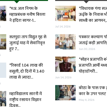
*म.प्र. जल निगम के
*विधायक गंगा सज
महाप्रबंधक मनीष बिरला
ऊईके के निवास भ
ने इंदिरा सागर-1…
साध्वी का आगमन,
6
Jul 14, 2026
सतपुडा ताप विद्युत गृह से
पत्रकार कल्याण प
जुलाई माह में सेवानिवृत्त
जताई कड़ी आपत्ति
हुए 7…
Jun 30, 2026
6
*सोहन प्रजापति बने
*रिकार्ड 1.04 लाख की
प्रजापति आर्मी मध्य
वसूली, दो दिनों में 3.40
घोड़ाडोंगरी…
लाख से ज्यादा…
Jun 14, 2026
6
बरेठा के पास एक ट
महाविद्यालय सारनी में
कार के उपर पलट
राष्ट्रीय रसायन विज्ञान
May 4, 2026
दिवस…