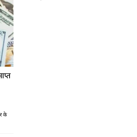
ाप्त
र के