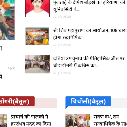
मुलताई के दीपेश बोड़खे का हरियाणा की स
यूनिवर्सिटी में…
Aug 5, 2026
श्री शिव महापुराण का आयोजन, 108 धार
होगा रुद्राभिषेक
Aug 5, 2026
ा
दतिया उपचुनाव की ऐतिहासिक जीत पर
घोड़ाडोंगरी में कांग्रेस का…
0
Aug 3, 2026
को
डोंगरी(बैतूल)
चिचोली(बैतूल)
प्राचार्य को पालकों ने
रावण वध, राम
हरसंभव मदद का दिया
राज्याभिषेक के स