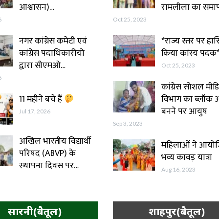
आश्वासन)…
रामलीला का समा
6
Oct 25, 2023
नगर कांग्रेस कमेटी एवं
*राज्य स्तर पर हा
कांग्रेस पदाधिकारीयो
किया‌ कांस्य पदक
द्वारा सीएमओ…
Oct 25, 2023
6
कांग्रेस सोशल मीड
11 महीने बचे हैं
विभाग का ब्लॉक अध
बनने पर आयुष
Jul 17, 2026
Sep 3, 2023
अखिल भारतीय विद्यार्थी
महिलाओं ने आयो
परिषद (ABVP) के
भव्य कावड़ यात्रा
स्थापना दिवस पर…
Aug 16, 2023
सारनी(बैतूल)
शाहपुर(बैतूल)