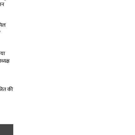
पन
सिल
*
िया
्यक्ष
जित की