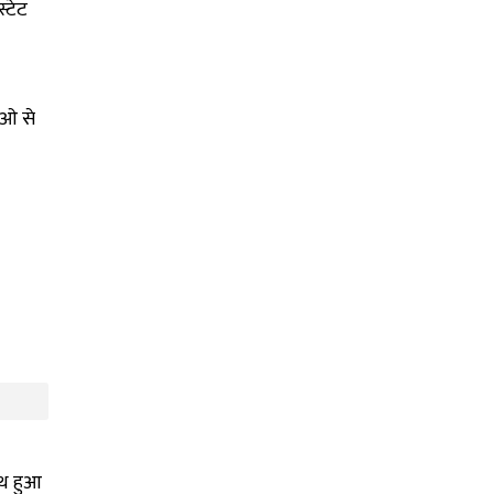
्टेट
ाओ से
ाथ हुआ