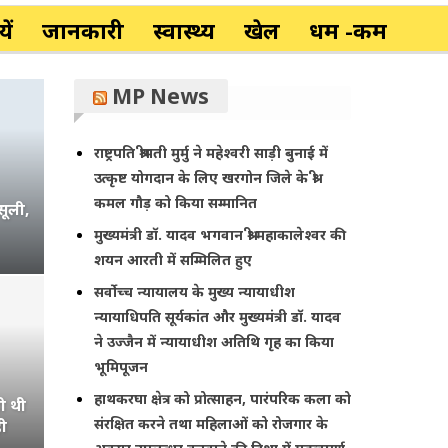
ें
जानकारी
स्वास्थ्य
खेल
धर्म -कर्म
MP News
राष्ट्रपति श्रीमती मुर्मु ने महेश्वरी साड़ी बुनाई में
उत्कृष्ट योगदान के लिए खरगोन जिले के श्री
कमल गौड़ को किया सम्मानित
सूली,
मुख्यमंत्री डॉ. यादव भगवान श्री महाकालेश्‍वर की
शयन आरती में सम्मिलित हुए
सर्वोच्च न्यायालय के मुख्‍य न्‍यायाधीश
न्यायाधिपति सूर्यकांत और मुख्यमंत्री डॉ. यादव
ने उज्जैन में न्यायाधीश अतिथि गृह का किया
भूमिपूजन
श्री शिव महापुराण का आयोजन, 108 धाराओ 
हाथकरघा क्षेत्र को प्रोत्साहन, पारंपरिक कला को
ी थी
होगा रुद्राभिषेक
संरक्षित करने तथा महिलाओं को रोजगार के
ी
…
AAJKAKHULASHA
Aug 5, 2026