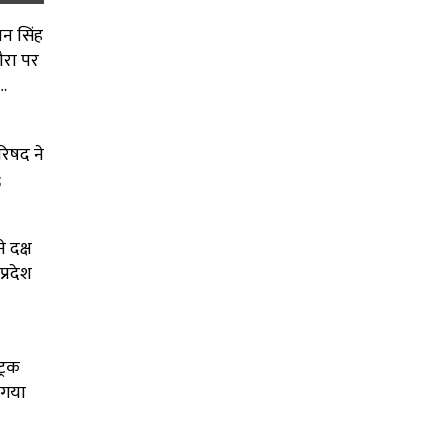
न सिंह
ौरा पर
…
रिषद ने
;
 दक्ष
प्रदेश
्रक
 गया