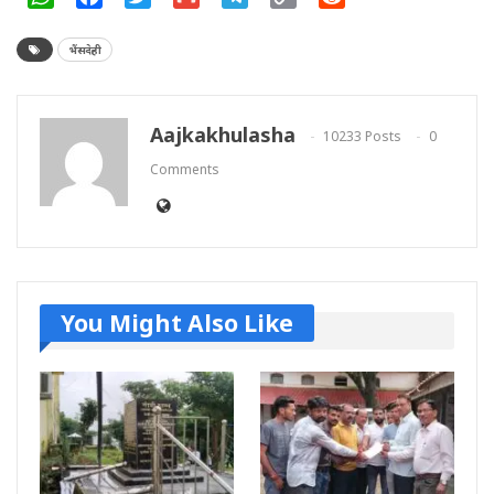
Link
भैंसदेही
Aajkakhulasha
10233 Posts
0
Comments
You Might Also Like