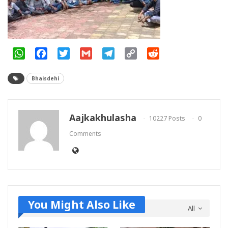
WhatsApp
Facebook
Twitter
Gmail
Telegram
Copy
Reddit
Link
Bhaisdehi
Aajkakhulasha
10227 Posts
0
Comments
You Might Also Like
All