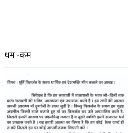
धर्म -कर्म