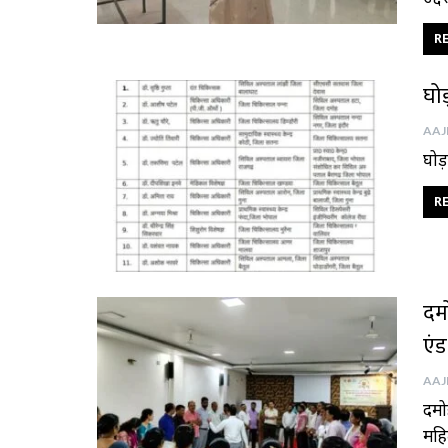
RE
घोड
घोड़
RE
दमो
एंड
दमोह
महि