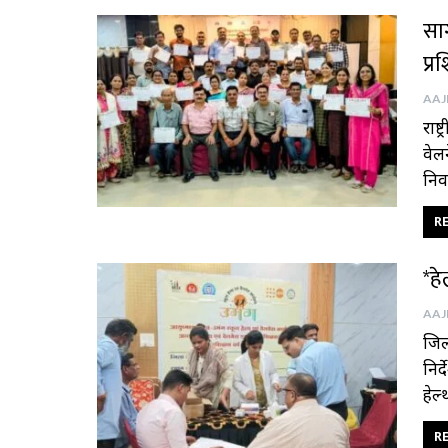
सा
प्
राष्
वेल
निव
RE
*हे
जिल
निर्
हेल
RE