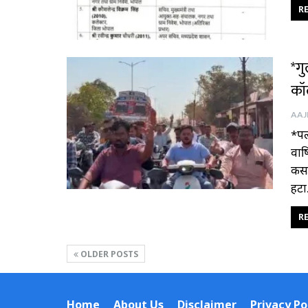
RE
*ग
कॉ
*पल
वार
कसड
हट
RE
OLDER POSTS
Home
About Us
Disclaimer
Privacy Po