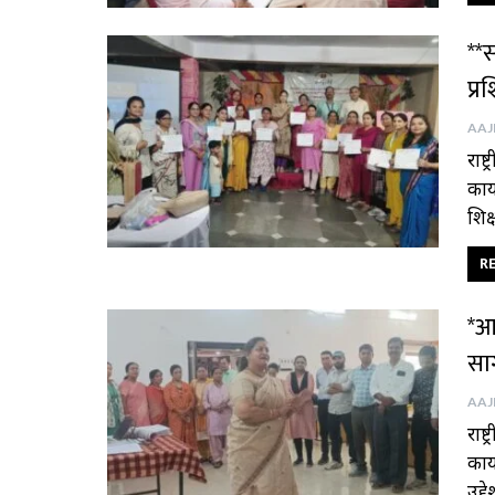
**स
प्
राष्
कार्
शिक
RE
*आय
साग
राष्
कार्
उद्