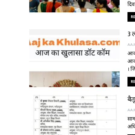
दिव
RE
3 
आज 
आज 
। ज
RE
बै
साम
अधि