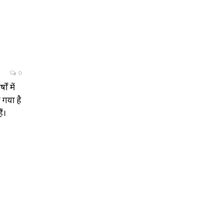
0
ं में
गया है
ं।