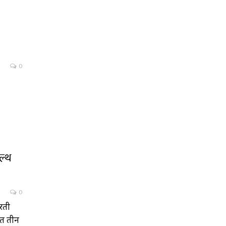
0
ेल्थ
0
ारती
्गत तीन