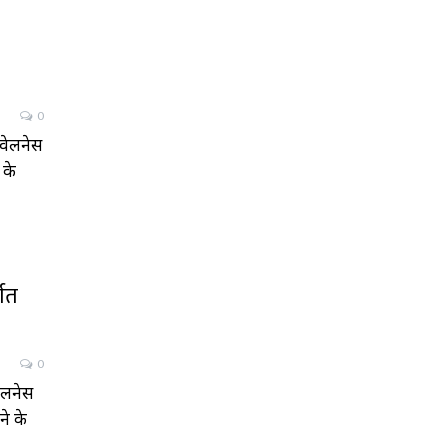
0
ड वेलनेस
 के
्गत
0
वेलनेस
ने के