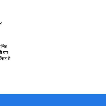
र
योजित
री बार
िस्ट से