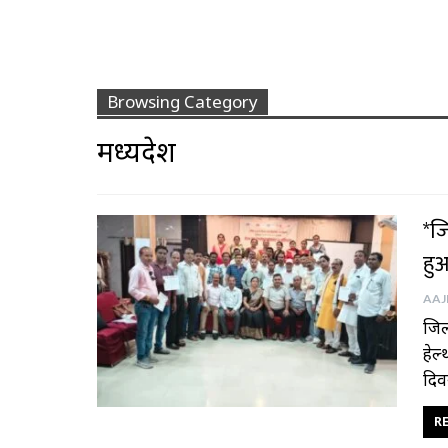
Browsing Category
मध्यप्रदेश
*ज
हु
जिला
हेल
दिव
RE