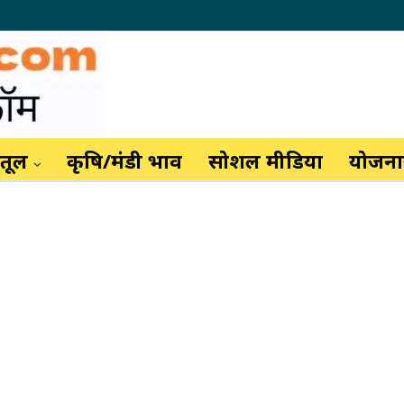
ैतूल
कृषि/मंडी भाव
सोशल मीडिया
योजनाय