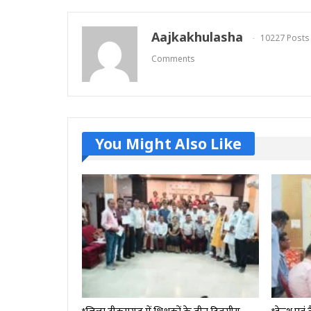
Aajkakhulasha
10227 Posts
Comments
You Might Also Like