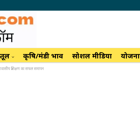
ैतूल
कृषि/मंडी भाव
सोशल मीडिया
योजनाय
य आवासीय प्रशिक्षण का सफल समापन