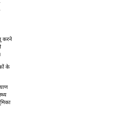
य
ा
गू करने
ी
।
ों के
ल्याण
्थ्य
भूमिका