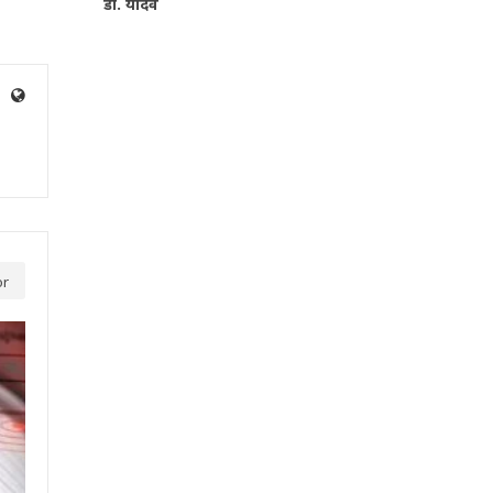
डॉ. यादव
or