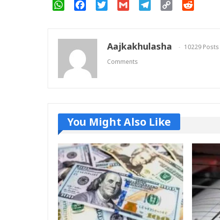
WhatsApp
Facebook
Twitter
Gmail
Telegram
Copy
Reddit
Link
Aajkakhulasha
10229 Posts
Comments
You Might Also Like