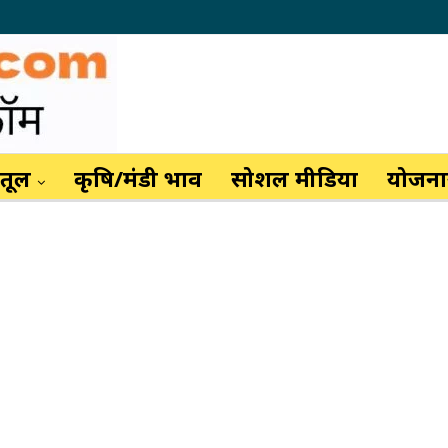
ैतूल
कृषि/मंडी भाव
सोशल मीडिया
योजनाय