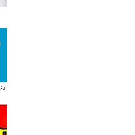
ा
सहित