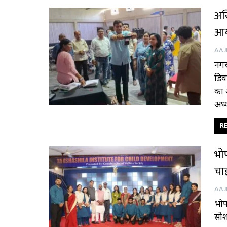
अख
आ
नगर
डिव
का 
अध्
RE
भोप
चा
भोप
सोश