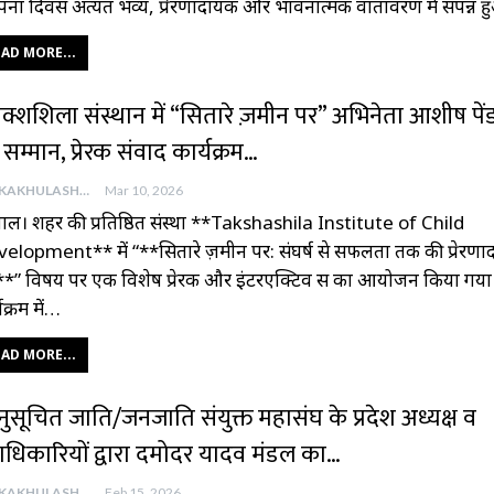
ापना दिवस अत्यंत भव्य, प्रेरणादायक और भावनात्मक वातावरण में संपन्न
AD MORE...
क्शशिला संस्थान में “सितारे ज़मीन पर” अभिनेता आशीष पें
सम्मान, प्रेरक संवाद कार्यक्रम…
AAJKAKHULASHA
Mar 10, 2026
ाल। शहर की प्रतिष्ठित संस्था **Takshashila Institute of Child
elopment** में “**सितारे ज़मीन पर: संघर्ष से सफलता तक की प्रेरण
्रा**” विषय पर एक विशेष प्रेरक और इंटरएक्टिव सत्र का आयोजन किया गय
यक्रम में…
AD MORE...
ुसूचित जाति/जनजाति संयुक्त महासंघ के प्रदेश अध्यक्ष व
ाधिकारियों द्वारा दमोदर यादव मंडल का…
AAJKAKHULASHA
Feb 15, 2026