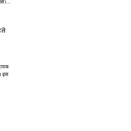
 हुआ।…
डसे
ादायक
ा। इस