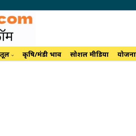
ैतूल
कृषि/मंडी भाव
सोशल मीडिया
योजनाय