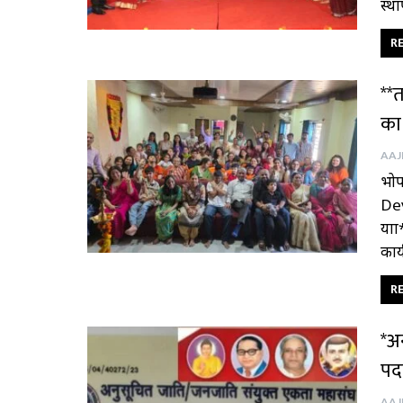
स्थ
RE
**त
का 
भोप
Dev
यात
कार्
RE
*अन
पद