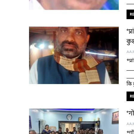
___
RE
*प्
कु
*प्
___
___
कि 
RE
*ग
*गो