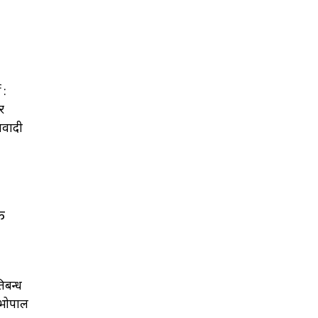
 :
र
जवादी
क
िबन्ध
 भोपाल