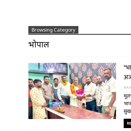
Browsing Category
भोपाल
*भ
अज
मूल
भाज
सुख
RE