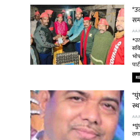
*उत
सम
*उत
सवि
भोप
पार्
RE
*घ
स्थ
*घु
लगा