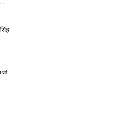
के…
 सिंह
श जो