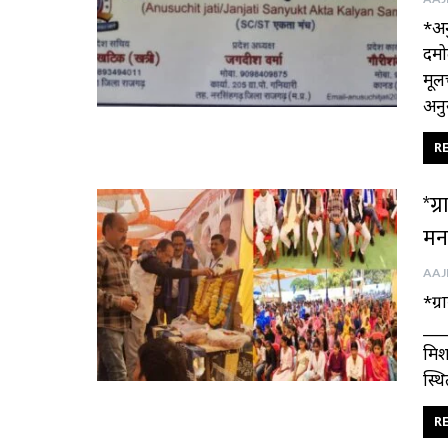
*अन
दमो
मूल
अनु
RE
*ग्
मन
*ग्
___
मिश
स्थि
RE