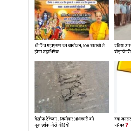
श्री शिव महापुराण का आयोजन, 108 धाराओ से
दतिया उप
होगा रुद्राभिषेक
घोड़ाडोंगरी
बेख़ौफ़ ठेकेदार : जिम्मेदार अधिकारी बने
क्या जनसंख
मूकदर्शक -देखे वीडियो
परिषद