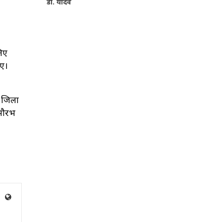
डॉ. यादव
लिए
ाए।
, जिला
 सौरभ