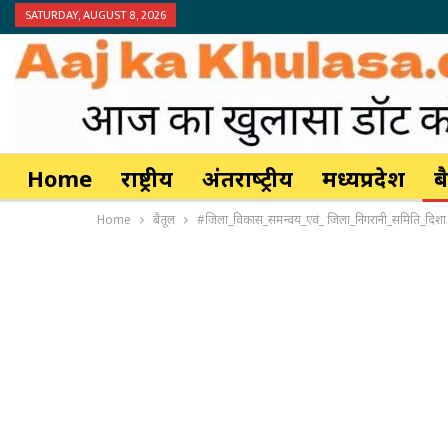
SATURDAY, AUGUST 8, 2026
Home
राष्ट्रीय
अंतर्राष्‍ट्रीय
मध्यप्रदेश
ब
Home
बैतूल
#जिला_विकास_समन्वय_एवं_ जिला_निगरानी_समिति_दिशा बै