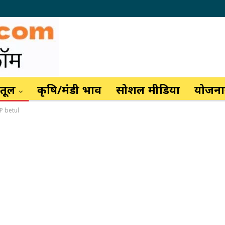
ैतूल
कृषि/मंडी भाव
सोशल मीडिया
योजनाय
 SP betul