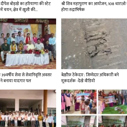
दीपेश बोड़खे का हरियाणा की स्टेट
श्री शिव महापुराण का आयोजन, 108 धाराओ 
में चयन, क्षेत्र में खुशी की…
होगा रुद्राभिषेक
े 39वर्षीय सेवा से सेवानिवृत्ति अवसर
बेख़ौफ़ ठेकेदार : जिम्मेदार अधिकारी बने
 ने बनाया यादगार पल
मूकदर्शक -देखे वीडियो