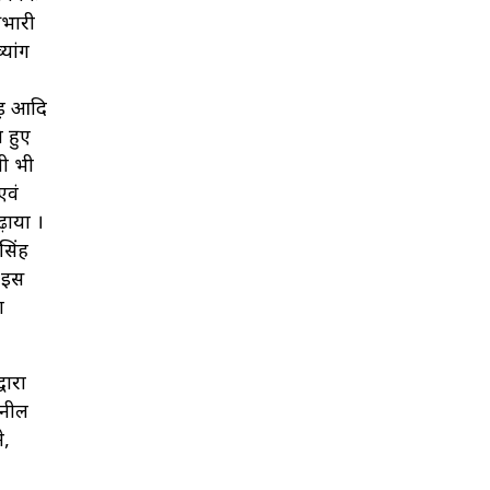
रभारी
यांग
ौड़ आदि
 हुए
सी भी
एवं
ढ़ाया ।
सिंह
ए इस
ा
वारा
ुनील
े,