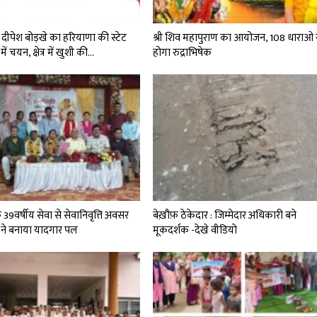
दीपेश बोड़खे का हरियाणा की स्टेट
श्री शिव महापुराण का आयोजन, 108 धाराओ 
में चयन, क्षेत्र में खुशी की…
होगा रुद्राभिषेक
े 39वर्षीय सेवा से सेवानिवृत्ति अवसर
बेख़ौफ़ ठेकेदार : जिम्मेदार अधिकारी बने
 ने बनाया यादगार पल
मूकदर्शक -देखे वीडियो