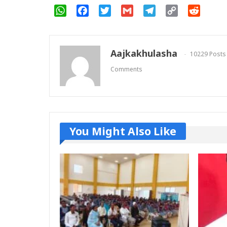
WhatsApp
Facebook
Twitter
Gmail
Telegram
Copy
Reddit
Link
Aajkakhulasha
10229 Posts
Comments
You Might Also Like