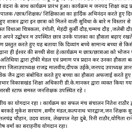
दना के साथ कार्यक्रम प्रारंभ हुआ। कार्यक्रम में जनपद शिक्षा केंद्र प्
पालक /छात्र/शिक्षक/ शिक्षिकाओं का हार्दिक अभिनंदन करते हुए दिव्
ए शासन द्वारा इन छात्रों को मिलने वाली सुविधा के बारे में विस्तार से
त विधाओं चित्रकला, रंगोली, मेहंदी कुर्सी दौड़,चम्मच दौड़ ,जलेबी द
ा अपने उद्बोधन में उपस्थित छात्र उनके पालकों का हौसला बढ़ाए रखते
रस्तुत करते हुए यह बताया कि दिव्यांग बच्चे सामान्य बच्चों से कि
ाना ही ईश्वर की सच्ची सेवा हे।कार्यक्रम में छात्र/छात्राओं को भोजन 
ं को अतिथियों द्वारा ट्रॉफी मेडल एवं प्रमाण पत्र प्रदान कर उनका हौसला ब
पा जिलाउपाध्यक्ष राजेंद्र मालवीय,दीपक उईके,जनपद उपाध्यक्ष ज्ञान
विवेक जैन द्वारा संबोधित करते हुए बच्चों का हौसला अफजाई करते हु
आभार विकासखंड शिक्षा अधिकारी डी.के.मानकर द्वारा व्यक्त किया गय
ं बीआरसी स्टाफ समस्त जनशिक्षक उपस्थित रहे ।
 का योगदान रहा । कार्यक्रम का सफल मंच संचालन नितेश राठौर द्
ल बरकड़े मुकेश सरयाम ,समीर मंडल,कल्पनाथ भारद्वाज,जन शिक्षक स
द्र चौहान, उदय वातव, लेखपाल नेहा दुबे, रिनी राठौर,योगिता रान
िरीष वर्मा का सराहनीय योगदान रहा।