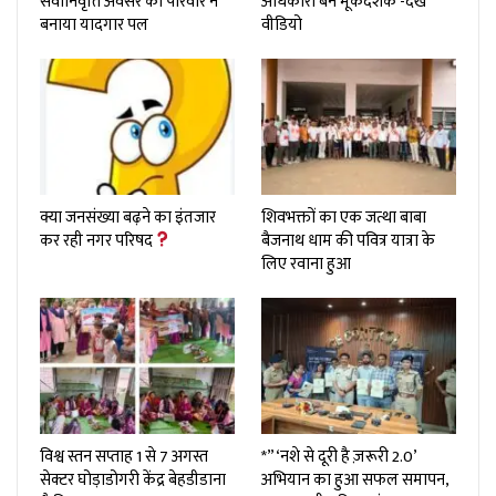
सेवानिवृत्ति अवसर को परिवार ने
अधिकारी बने मूकदर्शक -देखे
बनाया यादगार पल
वीडियो
क्या जनसंख्या बढ़ने का इंतजार
शिवभक्तों का एक जत्था बाबा
कर रही नगर परिषद
बैजनाथ धाम की पवित्र यात्रा के
लिए रवाना हुआ
विश्व स्तन सप्ताह 1 से 7 अगस्त
*”‘नशे से दूरी है ज़रूरी 2.0’
सेक्टर घोड़ाडोगरी केंद्र बेहडीडाना
अभियान का हुआ सफल समापन,