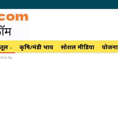
ैतूल
कृषि/मंडी भाव
सोशल मीडिया
योजनाय
चा का केंद्र