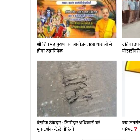
श्री शिव महापुराण का आयोजन, 108 धाराओ से
दतिया उप
होगा रुद्राभिषेक
घोड़ाडोंगरी
बेख़ौफ़ ठेकेदार : जिम्मेदार अधिकारी बने
क्या जनसंख
मूकदर्शक -देखे वीडियो
परिषद