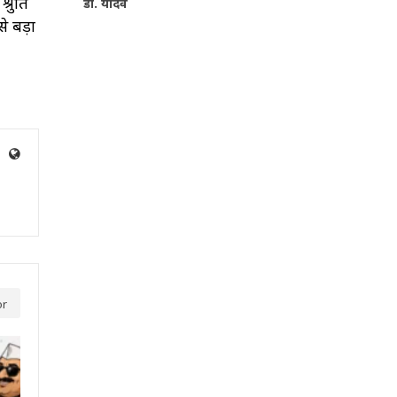
्रुति
डॉ. यादव
े बड़ा
or