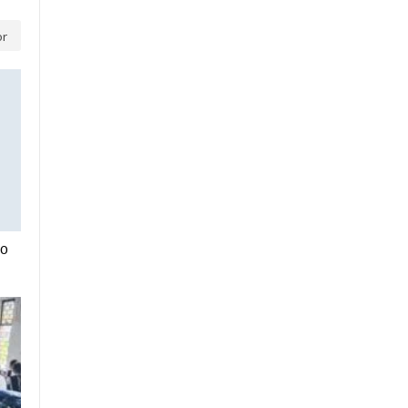
or
40