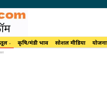
ैतूल
कृषि/मंडी भाव
सोशल मीडिया
योजनाय
्कार