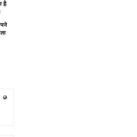
 है
।
पने
िता