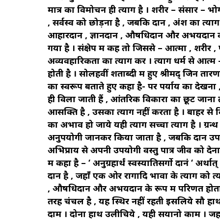
मात्र का विमोचन ही त्याग है । शरीर – संसार – भोग
, सर्वस्व को छोड़ना है , जबकि दान , अंश का त्याग ह
आहारदान , ज्ञानदान , औषधिदान और अभयदान की 
गया है । संक्षेप में कहें तो जिससे – आत्मा , शरीर 
अव्यवहारिकता का त्याग करें । त्याग धर्म से आत्म – श
होती है । सोलहवीं शताब्दी में हुए श्रीमद् जिन तार
का स्वरूप बताते हुए कहा है- पर पर्याय का देखना , 
ही विला जाती हैं , आंतरिक विकारों का छूट जाना त्य
आसक्ति है , उसका त्याग नहीं करता है । बाहर से वि
का अभाव हो जाये यही त्याग सच्चा त्याग है । ग्रन्
अनुपयोगी जानकर किया जाता है , जबकि दान उपयो
अभिप्राय से अपनी उपयोगी वस्तु पात्र जीव को देना दा
में कहा है – ‘ अनुग्रहार्थं स्वस्यातिसर्गो दानं ‘ 
दान है , जहाँ एक ओर रागादि भावों के त्याग को त्या
, औषधिदान और अभयदान के रूप में परिणत होता है ।
तरह चंचल है , यह स्थिर नहीं रहती इसलिये सौ हाथ स
दाम । दोनों हाथ उलीचिये , यही सयानो काम । जहाँ 