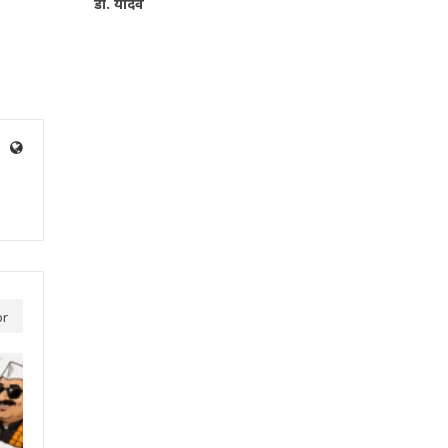
डॉ. यादव
or