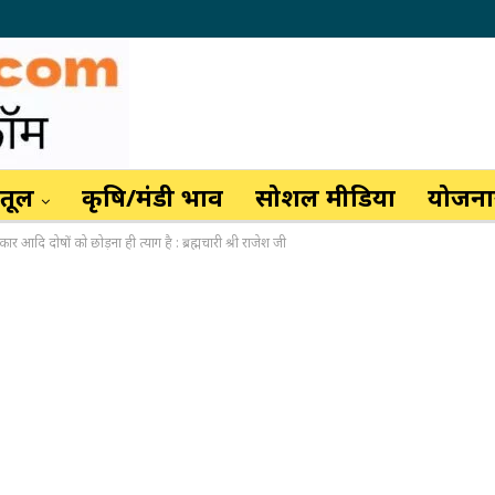
ैतूल
कृषि/मंडी भाव
सोशल मीडिया
योजनाय
 अहंकार आदि दोषों को छोड़ना ही त्याग है : ब्रह्मचारी श्री राजेश जी