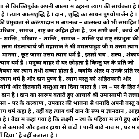
ों से विरक्तिपूर्वक अपनी आत्मा में ठहरना त्याग की सार्थकता है ।
ै । त्याग आत्मशुद्धि है । दान , शुद्धि का साधन पुण्योपार्जन है ।
प्रमुखता से करुणादान में अपनत्व – वात्सल्य को भी समाहित
, परिवार , समाज , राष्ट्र का अहित होता है , उन सभी कर्म , कार्य 
ान्ति , परिवार – शान्ति , समाज – शान्ति एवं राष्ट्र संप्रभुता की 
ण तरण मंडलाचार्य जी महाराज ने श्री ममलपाहुड जी में उत्तम त्याग 
मानना , छूट जाना उत्तम त्याग धर्म है , इससे भय , शल्य , शंकायें
ाग धर्म है । मनुष्य बाहर से घर छोड़ता है किन्तु घर के प्रति जो
षयों का त्याग तभी सच्चा होता है , जबकि अंतर में उनके प्रति रस
थ त्याग धर्म है और दान पुण्य है , त्याग वस्तु को अहितकारी और
गी और हितकारी वस्तुओं का दिया जाता है । स्व – पर के हित 
न है । दान का स्वरूप बताते हुए आचार्य श्री उमास्वामी ने तत्त्वार्
अर्थात् स्व – पर के कल्याण , उपकार की भावना से धनादि अपनी वस्तु 
ग धर्म कहा है , वहीं यह त्याग धर्म दान के रूप में ज्ञानदान , आ
 वेदों में कहा गया है कि लक्ष्मी – रथ के पहिया में लगे हुए आ
े कमाओ और हजार हाथों से बांटो । पानी बाढ़े नाव में , घर में बा
दिया ‘ है वहीं उजाला है ।