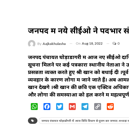
जनपद में नये सीईओ ने पदभार स
On
Aug 18, 2022
0
By
Aajkakhulasha
जनपद पंचायत घोड़ाडोंगरी में आज नए सीईओ दान
सूचना मिलने पर कई पत्रकारों स्थानीय नेताओं न
प्रसन्नता व्यक्त करते हुए श्री खान को बधाई दी ।पू
व्यवहार के कारण लोगों में जाने जाते हैं। अब आम
खान देखेंगे ।श्री खान की छवि एक एक्टिव अधिकारी क
और लोगों की समस्याओं को हल करने में महत्वपूर्ण
WhatsApp
Facebook
Twitter
Gmail
Telegram
Copy
Reddit
Link
जनपद पंचायत घोड़ाडोंगरी में आज विधि विधान से पूजन कर जनपद अध्यक्ष राहु