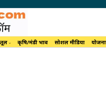
ैतूल
कृषि/मंडी भाव
सोशल मीडिया
योजनाय