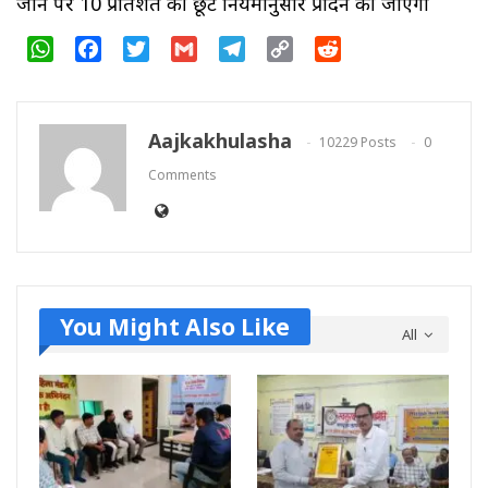
जाने पर 10 प्रतिशत की छूट नियमानुसार प्रादन की जाएगी
WhatsApp
Facebook
Twitter
Gmail
Telegram
Copy
Reddit
Link
Aajkakhulasha
10229 Posts
0
Comments
You Might Also Like
All