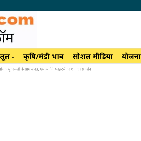
ैतूल
कृषि/मंडी भाव
सोशल मीडिया
योजनाय
 मुकाबलों के साथ संपन्न, एसएमजेके फाइटर्स का शानदार प्रदर्शन