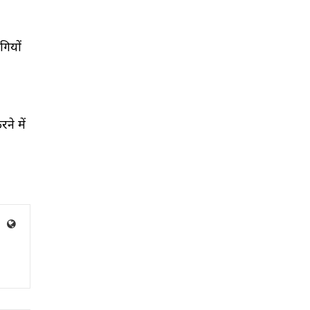
गियों
े में