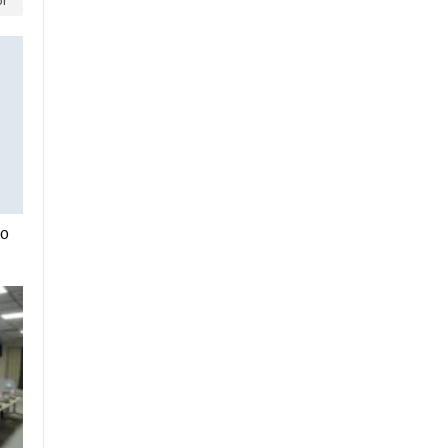
or
40