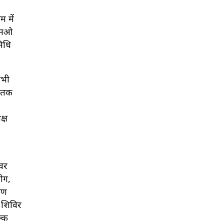
म में
ीएमओ
निधि
सभी
ि तक
क्ष
ावर
रोग,
्षण
 शिविर
ल्क