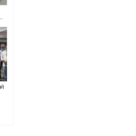
ा…
 को