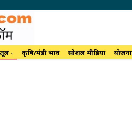
ैतूल
कृषि/मंडी भाव
सोशल मीडिया
योजनाय