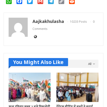
WhatsApp
Facebook
Twitter
Gmail
Telegram
Copy
Reddit
Link
Aajkakhulasha
10233 Posts
0
Comments
You Might Also Like
All
कल रविवार सुबह 7 बजे निकलेगी
पेरेंट्स मीटिंग में बच्चों ने बताई