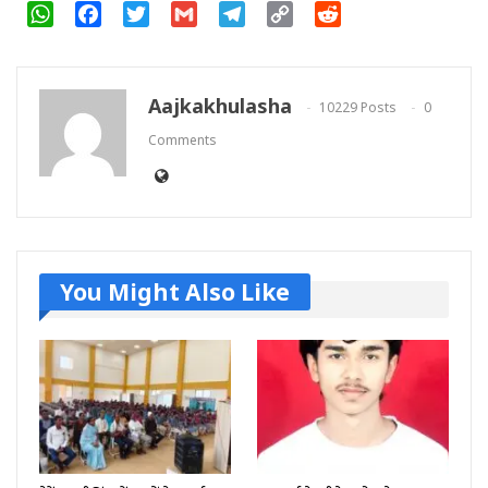
WhatsApp
Facebook
Twitter
Gmail
Telegram
Copy
Reddit
Link
Aajkakhulasha
10229 Posts
0
Comments
You Might Also Like