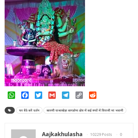
WhatsApp
Facebook
Twitter
Gmail
Telegram
Copy
Reddit
Link
घर बैठे करें दर्शन
सारणी पाथाखेड़ा बागडोना क्षेत्र में कई रूपों में विराजी मां भवानी
Aajkakhulasha
10229 Posts
0