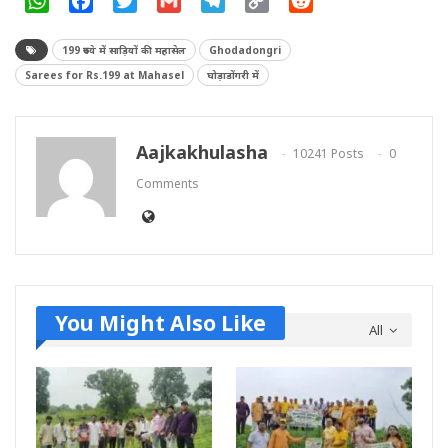
WhatsApp
Facebook
Twitter
Gmail
Telegram
Copy
Reddit
Link
199 रुपये में साड़ियों की महासेल
Ghodadongri
Sarees for Rs.199 at Mahasel
घोड़ाडोंगरी में
Aajkakhulasha
10241 Posts
0
Comments
You Might Also Like
All