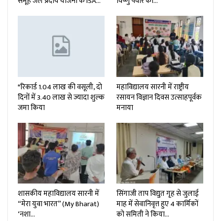
समूह जल प्रदाय योजना के ISA…
विष्णु पवार को…
*रिकार्ड 1.04 लाख की वसूली, दो
महाविद्यालय सारनी में राष्ट्रीय
दिनों में 3.40 लाख से ज्यादा शुल्क
रसायन विज्ञान दिवस उत्साहपूर्वक
जमा किया
मनाया
शासकीय महाविद्यालय सारनी में
सिंगाजी ताप विद्युत गृह से जुलाई
“मेरा युवा भारत” (My Bharat)
माह में सेवानिवृत्त हुए 4 कार्मिकों
‘नशा…
को समिती ने किया…