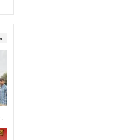
or
री…