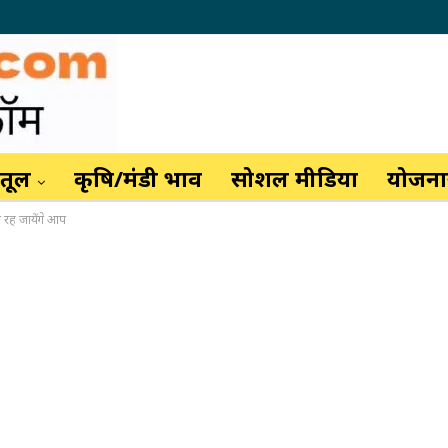
ैतूल
कृषि/मंडी भाव
सोशल मीडिया
योजनाय
रह जायेंगे आप