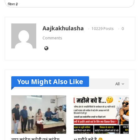
खिला है
Aajkakhulasha
10229 Posts
0
Comments
You Might Also Like
All