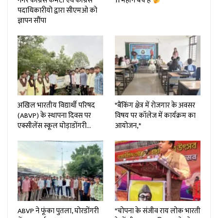
नगर कांग्रेस कमेटी एवं कांग्रेस
11 महीने बचे हैं
पदाधिकारीयो द्वारा सीएमओ को
ज्ञापन सौंपा
अखिल भारतीय विद्यार्थी परिषद
*बैंकिंग क्षेत्र में रोजगार के अवसर
(ABVP) के स्थापना दिवस पर
विषय पर कॉलेज में कार्यक्रम का
एक्सीलेंस स्कूल घोड़ाडोंगरी…
आयोजन,*
ABVP ने फूंका पुतला, घोरडोंगरी
*चोपना के संजीव राय लोक भारती