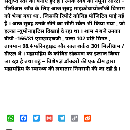
संतृप्ति स्तर को बनाए हुए हैं । उनके स्वैब का नमूना आरटी –
पीसीआर जाँच के लिए आज सुबह माइक्रोबायोलॉजी विभाग
को भेजा गया था , जिसकी रिपोर्ट कोविड पॉजिटिव पाई गई
है । आज सुबह उनके सीने का सीटी स्कैन भी किया गया , जो
हल्का न्यूमोनाइटिस दिखाई दे रहा था । शाम 4 बजे उनका
बीपी -166/81 एमएमएचजी , पल्स 102 प्रति मिनट ,
तापमान 98.4 फॉरेनहाइट और रक्त शर्करा 301 मिलीग्राम /
डीएल थे । महामहिम के कोविड संक्रमण का इलाज किया
जा रहा है तथा बहु – विशेषज्ञ डॉक्टरों की एक टीम द्वारा
महामहिम के स्वास्थ्य की लगातार निगरानी की जा रही है ।
WhatsApp
Facebook
Twitter
Gmail
Telegram
Copy
Reddit
Link