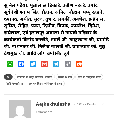
सुनिल पटैया, मुन्नालाल टिकारे, प्रवीण नरवरे, प्रमोद
सूर्यवंशी,श्याम सिंह चौहान, अनिल चौहान, पप्पू रहडवे,
दयानंद, अमीत, सूरज, तुषार, लक्की, अवधेश, इन्द्रपाल,
सुमित, रोहित, पवन, दिलीप, दिपक, कमलेश, दिनेश,
राधेलाल, एवं हसलपूर आमला से गायत्री परिवार के
कार्यकर्ता विनोद बनखेडे, डढोरे जी, ठाकुरदास जी, धामोडे
जी, माथनकर जी, निलेश मालवी जी, उपाध्याय जी, मुन्नू
देशमुख जी, आदि लोग उपस्थित हुऐ |
WhatsApp
Facebook
Twitter
Gmail
Telegram
Copy
Reddit
Link
आजादी के अमृत महोत्सव अन्तर्गत
उसके पश्चात
ग्राम के नवयुवको द्वारा
रैली निकाली गई
हर घर तिरंगा अभियान के तहत
Aajkakhulasha
10229 Posts
0
Comments