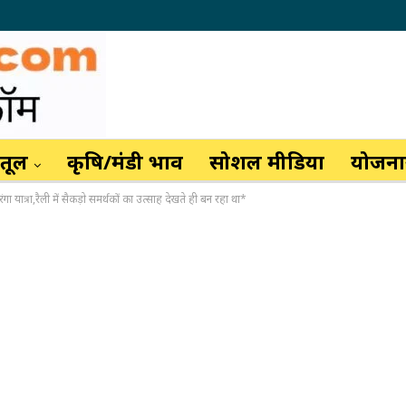
ैतूल
कृषि/मंडी भाव
सोशल मीडिया
योजनाय
गा यात्रा,रैली में सैकड़ो समर्थकों का उत्साह देखते ही बन रहा था*