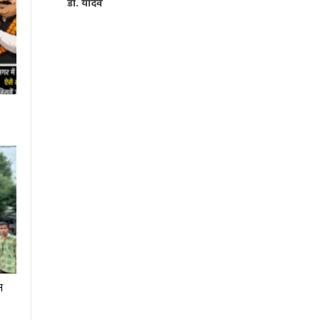
डॉ. यादव
न