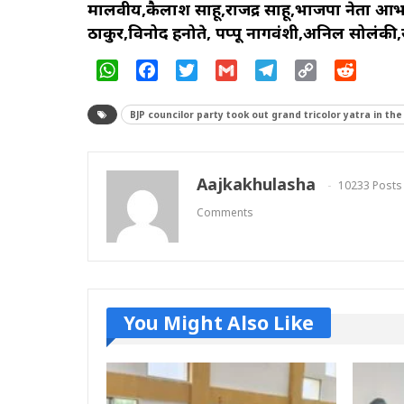
मालवीय,कैलाश साहू,राजेंद्र साहू,भाजपा नेता आ
ठाकुर,विनोद हनोते, पप्पू नागवंशी,अनिल सोलंकी,
WhatsApp
Facebook
Twitter
Gmail
Telegram
Copy
Reddit
Link
BJP councilor party took out grand tricolor yatra in the 
Aajkakhulasha
10233 Posts
Comments
You Might Also Like