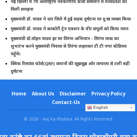
नई दिल्ली में 7वें अंतर्राष्ट्रीय नवकरणीय ऊर्जा सम्मेलन में मध्यप्रदेश को
मिली सराहना
मुख्यमंत्री डॉ. यादव ने धार जिले में हुई सड़क दुर्घटना पर दु:ख व्यक्त किया
मुख्यमंत्री डॉ. यादव ने काकोरी ट्रेन एक्शन के वीर सपूतों को किया नमन
मुख्यमंत्री डॉ.मोहन यादव हर घर तिरंगा अभियान - तिरंगा यात्रा का
शुभारंभ करने मुख्यमंत्री निवास से तिरंगा लहराकर टी टी नगर स्टेडियम
पहुँचे।
क्विक रिस्पांस फोर्स(QRF) जवानों की सूझबूझ ओर तत्परता से टली बड़ी
दुर्घटना
Home
About Us
Disclaimer
Privacy Policy
Contact-Us
English
© 2026 - Aaj Ka Khulasa. All Rights Reserved.
ग्रेस का 66वां स्थापना दिवस घोड़ाडोंगरी युवा कांग