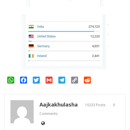
WhatsApp
Facebook
Twitter
Gmail
Telegram
Copy
Reddit
Link
Aajkakhulasha
10233 Posts
0
Comments