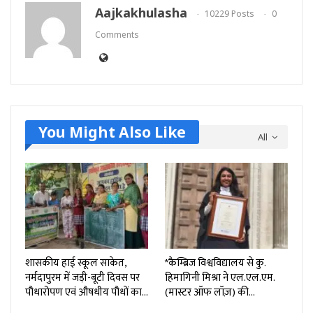
Aajkakhulasha
10229 Posts
0
Comments
You Might Also Like
All
शासकीय हाई स्कूल साकेत,
*कैम्ब्रिज विश्वविद्यालय से कु.
नर्मदापुरम में जड़ी-बूटी दिवस पर
हिमागिनी मिश्रा ने एल.एल.एम.
पौधारोपण एवं औषधीय पौधों का…
(मास्टर ऑफ लॉज़) की…