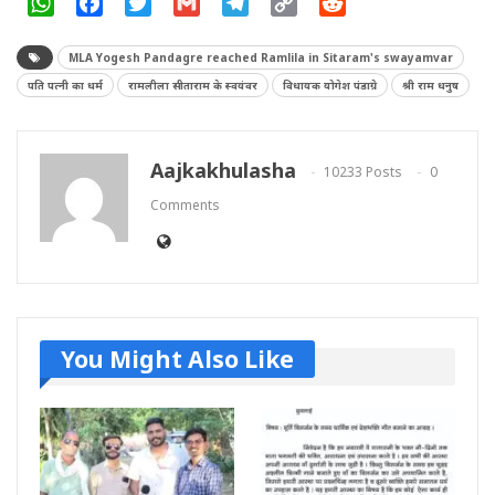
WhatsApp
Facebook
Twitter
Gmail
Telegram
Copy
Reddit
Link
MLA Yogesh Pandagre reached Ramlila in Sitaram's swayamvar
पति पत्नी का धर्म
रामलीला सीताराम के स्वयंवर
विधायक योगेश पंडाग्रे
श्री राम धनुष
Aajkakhulasha
10233 Posts
0
Comments
You Might Also Like