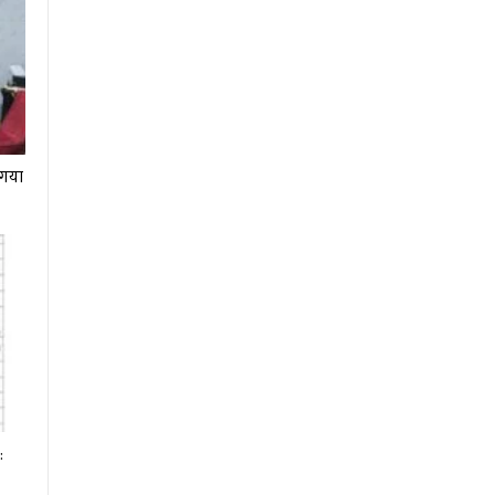
ा गया
: