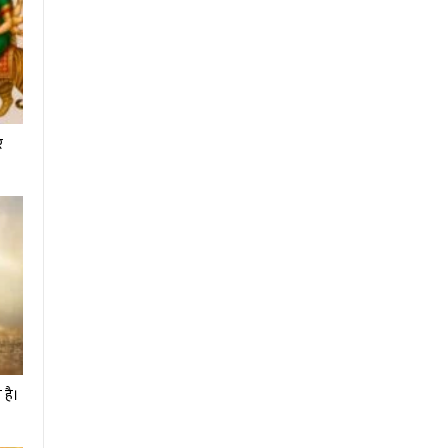
र
 है।