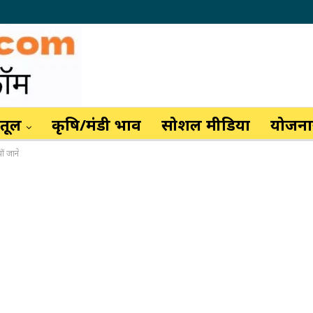
ैतूल
कृषि/मंडी भाव
सोशल मीडिया
योजनाय
ों जाने