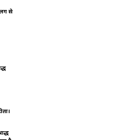
अलग से
द्ध
होता।
ाद्ध