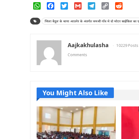
WhatsApp
Facebook
Twitter
Gmail
Telegram
Copy
Reddit
Link
जिला बैतूल के थाना आठनेर के अंतर्गत जमथी गाँव मे दो मोटर साईकिल का एक्
Aajkakhulasha
10229 Posts
Comments
You Might Also Like