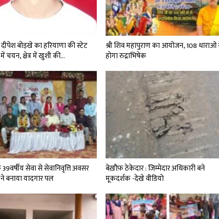
दीपेश बोड़खे का हरियाणा की स्टेट
श्री शिव महापुराण का आयोजन, 108 धाराओ 
में चयन, क्षेत्र में खुशी की…
होगा रुद्राभिषेक
े 39वर्षीय सेवा से सेवानिवृत्ति अवसर
बेख़ौफ़ ठेकेदार : जिम्मेदार अधिकारी बने
 ने बनाया यादगार पल
मूकदर्शक -देखे वीडियो