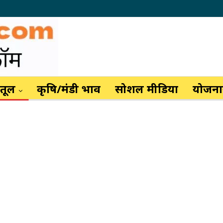
ैतूल
कृषि/मंडी भाव
सोशल मीडिया
योजनाय