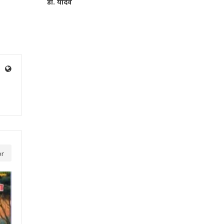
डॉ. यादव
or