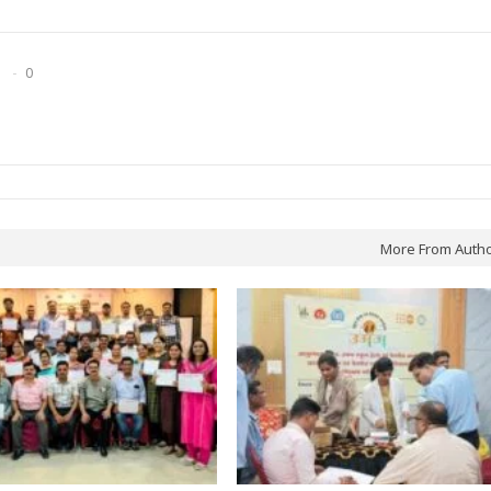
0
More From Auth