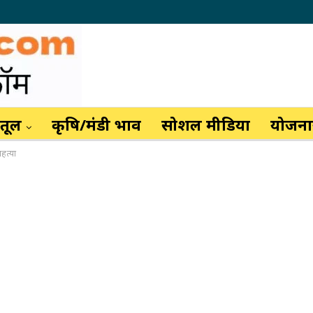
ैतूल
कृषि/मंडी भाव
सोशल मीडिया
योजनाय
हत्या