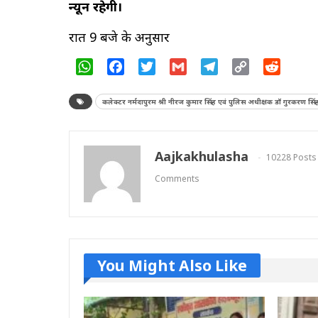
न्यून रहेगी।
रात 9 बजे के अनुसार
WhatsApp
Facebook
Twitter
Gmail
Telegram
Copy
Reddit
Link
कलेक्टर नर्मदापुरम श्री नीरज कुमार सिंह एवं पुलिस अधीक्षक डॉ गुरकरण सिंह
Aajkakhulasha
10228 Posts
Comments
You Might Also Like