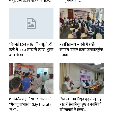
समूह जल प्रदाय योजना के ISA…
विष्णु पवार को…
*रिकार्ड 1.04 लाख की वसूली, दो
महाविद्यालय सारनी में राष्ट्रीय
दिनों में 3.40 लाख से ज्यादा शुल्क
रसायन विज्ञान दिवस उत्साहपूर्वक
जमा किया
मनाया
शासकीय महाविद्यालय सारनी में
सिंगाजी ताप विद्युत गृह से जुलाई
“मेरा युवा भारत” (My Bharat)
माह में सेवानिवृत्त हुए 4 कार्मिकों
‘नशा…
को समिती ने किया…