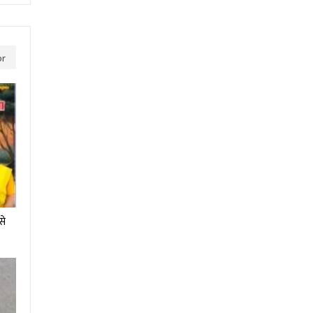
or
से