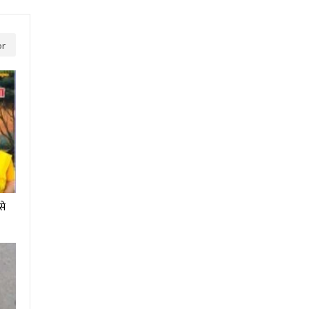
or
से