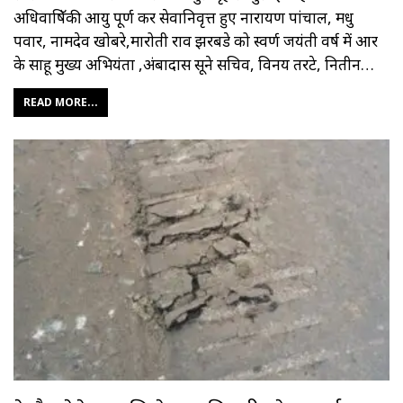
अधिवाषिॅकी आयु पूर्ण कर सेवानिवृत्त हुए नारायण पांचाल, मधु
पवार, नामदेव खोबरे,मारोती राव झरबडे को स्वर्ण जयंती वर्ष में आर
के साहू मुख्य अभियंता ,अंबादास सूने सचिव, विनय तरटे, नितीन…
READ MORE...