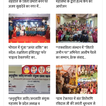
शहडोल के जिला प्रभारी बनने पर
महासभा के द्वारा हेल्थ कैंप का
अजय सुखदेवे का नगर में…
आयोजन
भोपाल में गूंजा “अनंत शक्ति” का
**तक्शशिला संस्थान में “सितारे
संदेश: तक्षशिला इंस्टिट्यूट फॉर
ज़मीन पर” अभिनेता आशीष पेंडसे
चाइल्ड डेवलपमेंट का…
का सम्मान, प्रेरक संवाद…
*अनुसूचित जाति/जनजाति संयुक्त
*ग्राम टेकापार में संत शिरोमणि
महासंघ के प्रदेश अध्यक्ष व
रविदास जी की जयंती धूमधाम से