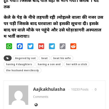
टूट गया। जिसके बाद पति वहां से भाग गया। करीब 1 घंटे
तक
केले के पेड़ के नीचे तड़पती रही ।मोहल्ले वालों की नजर उस
पर पड़ी जिसके बाद घरवालों को इसकी सूचना दी। इसके
बाद घर वाले मौके पर पहुंचे और उसे घोड़ाडोंगरी अस्पताल
में भर्ती कराया।
WhatsApp
Facebook
Twitter
Gmail
Telegram
Copy
Reddit
Link
Angered by not
beat
beat his wife
having 4 daughters
having a son and
her with a stick
the husband mercilessly
Aajkakhulasha
10233 Posts
0
Comments