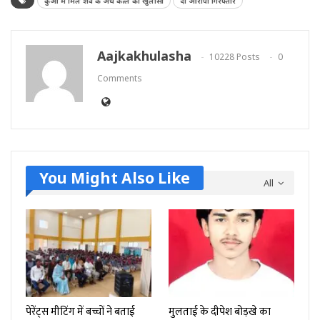
कुँआ मे मिले शव के अंधे कत्ल का खुलासा
दो आरोपी गिरफ्तार
Aajkakhulasha
10228 Posts
0
Comments
You Might Also Like
All
पेरेंट्स मीटिंग में बच्चों ने बताई
मुलताई के दीपेश बोड़खे का