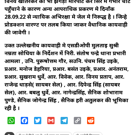
विनय खातरकर को भी झगड़ा मारपीट कर सिर में गंभीर चोंट
पहुँचाने के कारण अन्य आपराधिक प्रकरण मे दिनाँक
28.09.22 से न्यायिक अभिरक्षा मे जेल मे निरूद्ध है । जिन्हे
प्रोडक्शन वारण्ट पर तलब किया जाकर वैधानिक कार्यवाही
की जावेगी ।
उक्त उल्लेखनीय कार्यवाही मे एसडीओपी मुलताई सुश्री
नम्रता सोधिया के निर्देशन में निरी. संतोष पन्द्रे थाना प्रभारी
आमला , उनि. पुरूषोत्तम गौर, सउनि. पंचम सिंह उइके,
प्रआर. मनोज डेहरिया, प्रआर. बसंत उइके, प्रआर. अनंतराम,
प्रआर. सुखराम धुर्वे, आर. विवेक, आर. विनय प्रताप, आर.
राजेन्द्र धाड़से( सायबर सेल) , आर. दिपेन्द्र सिंह (सायबर
सेल), आर. बबलु धुर्वे, आर. नागेन्द्रसिंह, सैनिक शोभाराम
पुण्डे, सैनिक जोगेन्द्र सिंह , सैनिक हरी अतुलकर की भूमिका
रही है ।
WhatsApp
Facebook
Twitter
Gmail
Telegram
Copy
Reddit
Link