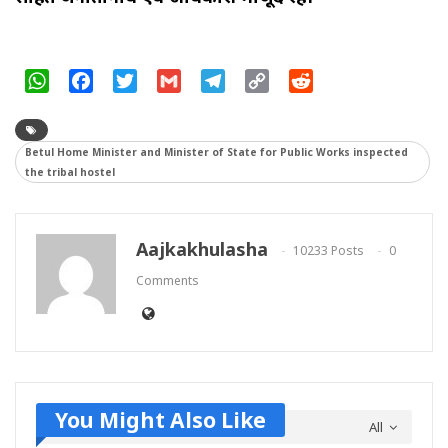
WhatsApp
Facebook
Twitter
Gmail
Telegram
Copy
Reddit
Link
Betul Home Minister and Minister of State for Public Works inspected
the tribal hostel
Aajkakhulasha
10233 Posts
0
Comments
You Might Also Like
All