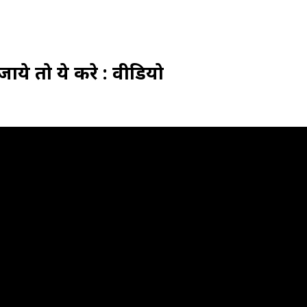
े तो ये करे : वीडियो