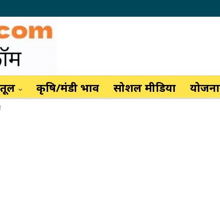
ैतूल
कृषि/मंडी भाव
सोशल मीडिया
योजनाय
ो