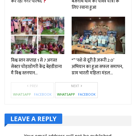
कर रही नगर परिषद
बैजनाथ धाम की पवित्र यात्रा के
लिए रवाना हुआ
विश्व स्तन सप्ताह 1 से 7 अगस्त
*”‘नशे से दूरी है ज़रूरी 2.0’
सेक्टर घोड़ाडोगरी केंद्र बेहडीडाना
अभियान का हुआ सफल समापन,
मै विश्व स्तनपान…
ग्राम भारती महिला मंडल…
PREV
NEXT
WHATSAPP
FACEBOOK
WHATSAPP
FACEBOOK
LEAVE A REPLY
Your email address will not be published.